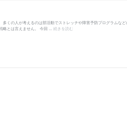
、多くの人が考えるのは部活動でストレッチや障害予防プログラムなど
子
略とは言えません。 今回 …
続きを読む
ど
も
の
怪
我
を
減
ら
す
戦
略