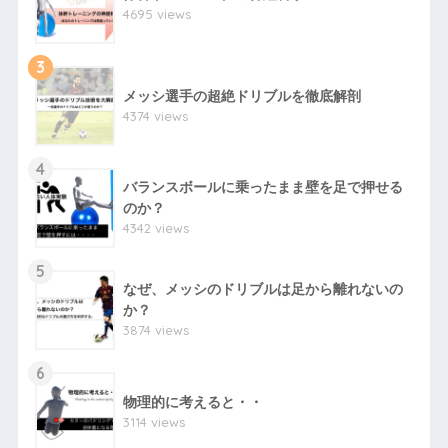
4695 views
3
メッシ選手の超絶ドリブルを徹底解剖
4374 views
4
バランスボールに乗ったまま壁を足で押せる
のか？
4342 views
5
なぜ、メッシのドリブルは足から離れないの
か？
3874 views
6
物理的に考えると・・
3114 views