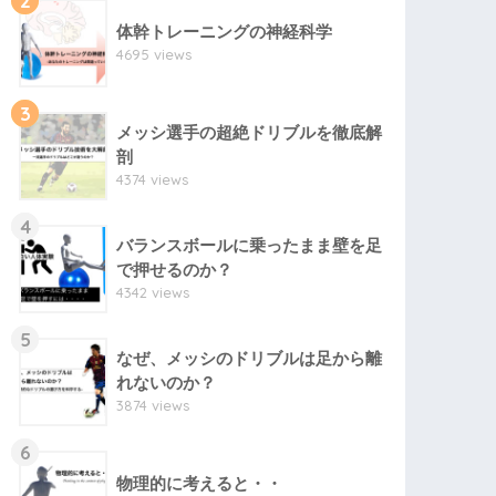
2
体幹トレーニングの神経科学
4695 views
3
メッシ選手の超絶ドリブルを徹底解
剖
4374 views
4
バランスボールに乗ったまま壁を足
で押せるのか？
4342 views
5
なぜ、メッシのドリブルは足から離
れないのか？
3874 views
6
物理的に考えると・・