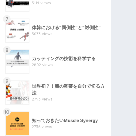
3114 views
7
体幹における“同側性”と“対側性”
3033 views
8
カッティングの技術を科学する
2802 views
9
世界初？！膝の靭帯を自分で切る方
法
2793 views
10
知っておきたいMuscle Synergy
2736 views