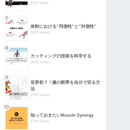
3114 views
7
体幹における“同側性”と“対側性”
3033 views
8
カッティングの技術を科学する
2802 views
9
世界初？！膝の靭帯を自分で切る方
法
2793 views
10
知っておきたいMuscle Synergy
2736 views