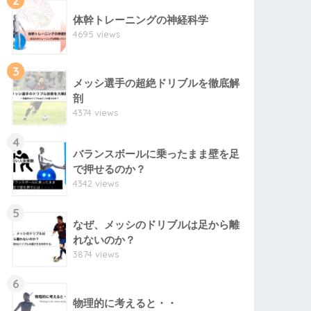
2
体幹トレーニングの神経科学
4695 views
3
メッシ選手の超絶ドリブルを徹底解
剖
4374 views
4
バランスボールに乗ったまま壁を足
で押せるのか？
4342 views
5
なぜ、メッシのドリブルは足から離
れないのか？
3874 views
6
物理的に考えると・・