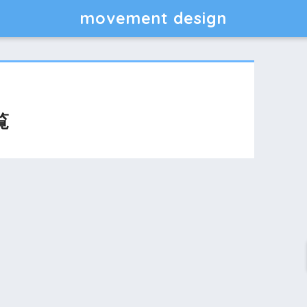
movement design
覧