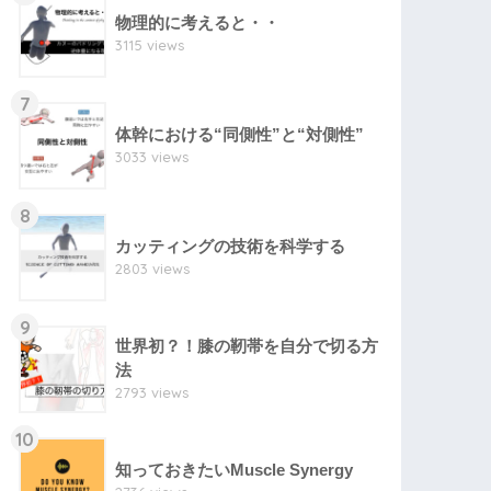
物理的に考えると・・
3115 views
7
体幹における“同側性”と“対側性”
3033 views
8
カッティングの技術を科学する
2803 views
9
世界初？！膝の靭帯を自分で切る方
法
2793 views
10
知っておきたいMuscle Synergy