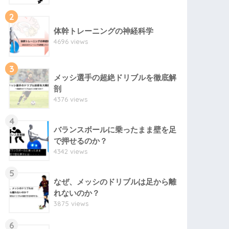
2
体幹トレーニングの神経科学
4696 views
3
メッシ選手の超絶ドリブルを徹底解
剖
4376 views
4
バランスボールに乗ったまま壁を足
で押せるのか？
4342 views
5
なぜ、メッシのドリブルは足から離
れないのか？
3875 views
6